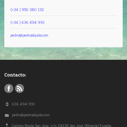
(+34 ) 950 380 132
(+34 ) 636 494 991
pedro@pedroalquila.com
Contacto:
636 494 991
pedro@pedroalquila.com
Camino Ronda San Jose, s/n, 04118 San José (Almería) España