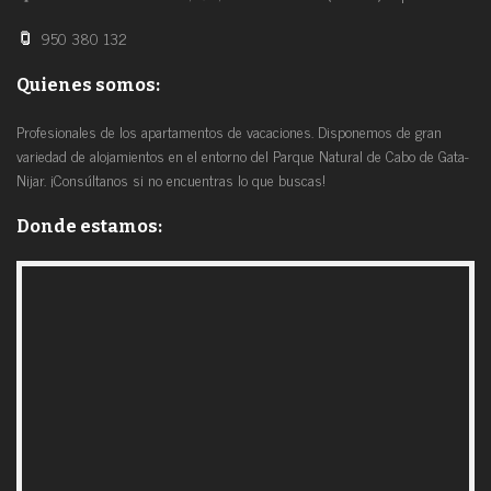
950 380 132
Quienes somos:
Profesionales de los apartamentos de vacaciones. Disponemos de gran
variedad de alojamientos en el entorno del Parque Natural de Cabo de Gata-
Nijar. ¡Consúltanos si no encuentras lo que buscas!
Donde estamos: