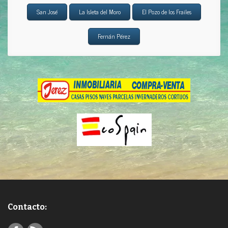
San José
La Isleta del Moro
El Pozo de los Frailes
Fernán Pérez
Contacto: