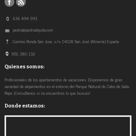
636 494 991
pedro@pedroalquila.com
Camino Ronda San Jose, s/n, 04118 San José (Almería) España
950 380 132
Quienes somos:
Profesionales de los apartamentos de vacaciones. Disponemos de gran
variedad de alojamientos en el entorno del Parque Natural de Cabo de Gata-
Nijar. ¡Consúltanos si no encuentras lo que buscas!
Donde estamos: