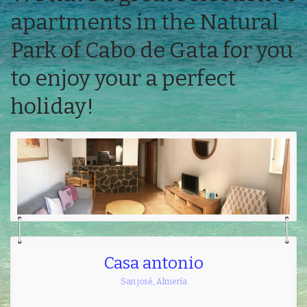
apartments in the Natural
Park of Cabo de Gata for you
to enjoy your a perfect
holiday!
Casa antonio
San josé
,
Almería