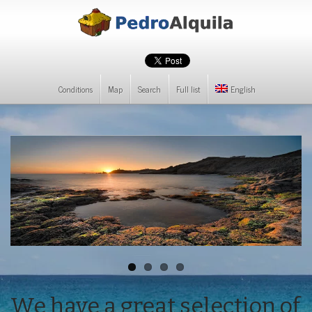
Conditions
Map
Search
Full list
English
We have a great selection of