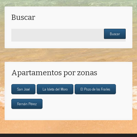
Buscar
Buscar
Apartamentos por zonas
San José
La Isleta del Moro
El Pozo de los Frailes
Fernán Pérez